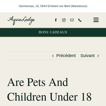
Passer
Germensau, 16, 5644 Ermeton-sur-Biert (Maredsous)
au
contenu
Togg
Navi
BONS CADEAUX
Accueil
Nos lodge
Précédent
Suivant
Services
Activités
Are Pets And
Tarifs
Children Under 18
A propos