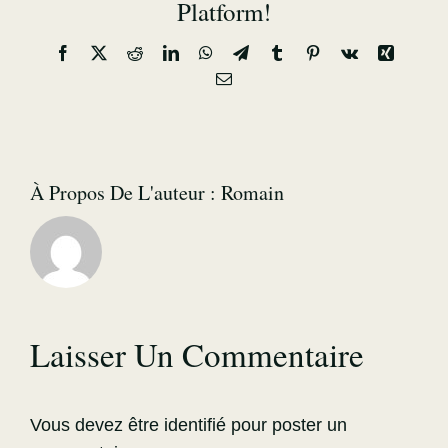
Platform!
Facebook
X
Reddit
LinkedIn
WhatsApp
Telegram
Tumblr
Pinterest
Vk
Xing
Email
À Propos De L'auteur :
Romain
Laisser Un Commentaire
Vous devez être
identifié
pour poster un