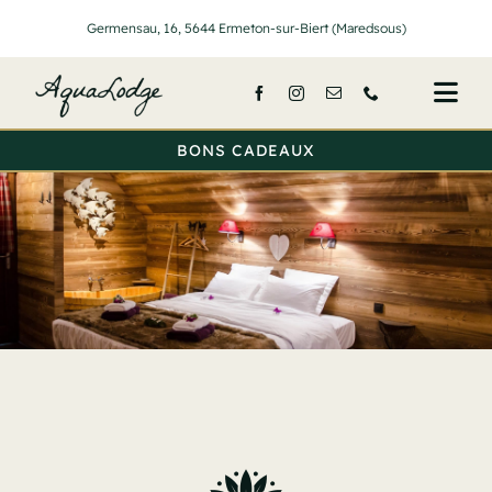
Passer
Germensau, 16, 5644 Ermeton-sur-Biert (Maredsous)
au
contenu
Togg
Navi
BONS CADEAUX
Accueil
Nos lodge
Services
Activités
Tarifs
A propos