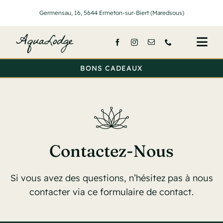
Passer
Germensau, 16, 5644 Ermeton-sur-Biert (Maredsous)
au
contenu
Togg
Navi
BONS CADEAUX
Accueil
Nos lodge
Services
Contactez-Nous
Activités
Si vous avez des questions, n’hésitez pas à nous
Tarifs
contacter via ce formulaire de contact.
A propos