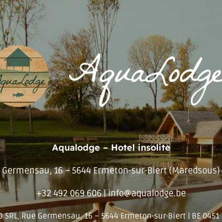
Aqualodge – Hotel insolite
Germensau, 16 – 5644 Ermeton-sur-Biert (Maredsous)
+32 492 069 606 | info@aqualodge.be
SRL, Rue Germensau, 16 – 5644 Ermeton-sur-Biert | BE 0451