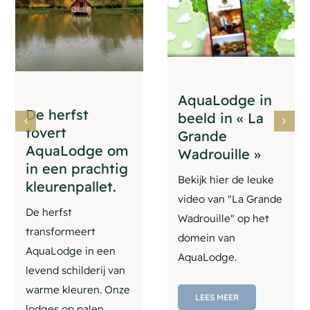
AquaLodge in
De herfst
beeld in « La
tovert
Grande
AquaLodge om
Wadrouille »
in een prachtig
Bekijk hier de leuke
kleurenpallet.
video van "La Grande
De herfst
Wadrouille" op het
transformeert
domein van
AquaLodge in een
AquaLodge.
levend schilderij van
warme kleuren. Onze
LEES MEER
lodges op palen,