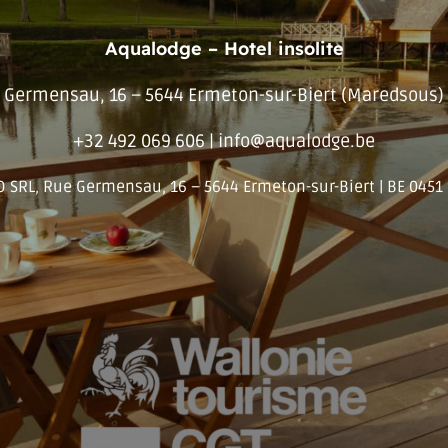
Aqualodge – Hotel insolite
Germensau, 16 – 5644 Ermeton-sur-Biert (Maredsous)
+32 492 069 606 | info@aqualodge.be
SRL, Rue Germensau, 16 – 5644 Ermeton-sur-Biert | BE 0451