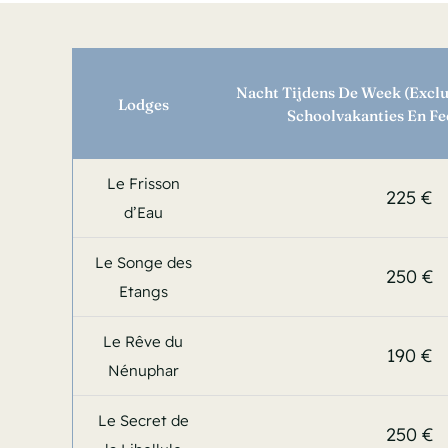
Nacht Tijdens De Week (exclu
Lodges
Schoolvakanties En F
Le Frisson
225 €
d’Eau
Le Songe des
250 €
Etangs
Le Rêve du
190 €
Nénuphar
Le Secret de
250 €