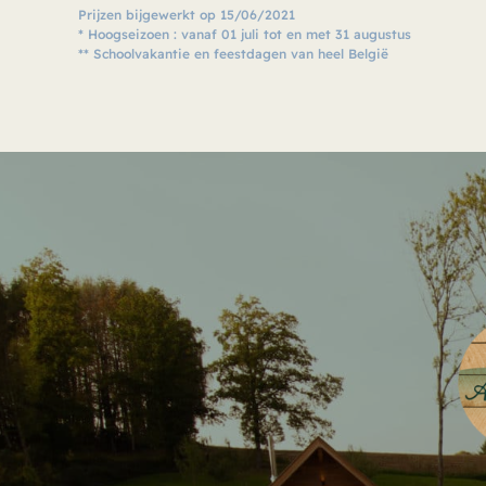
Prijzen bijgewerkt op 15/06/2021
* Hoogseizoen : vanaf 01 juli tot en met 31 augustus
** Schoolvakantie en feestdagen van heel België