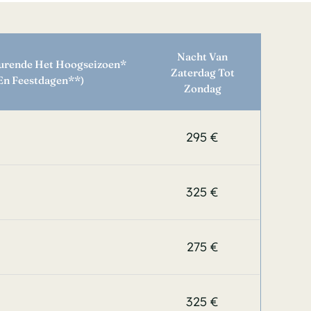
Nacht Van
durende Het Hoogseizoen*
Zaterdag Tot
 En Feestdagen**)
Zondag
295 €
325 €
275 €
325 €