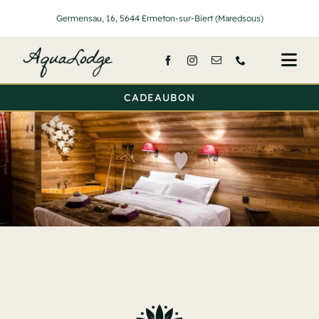
Passer
Germensau, 16, 5644 Ermeton-sur-Biert (Maredsous)
au
contenu
Togg
Navi
CADEAUBON
Onthaal
Lodges
Diensten
Activiteit
Tarief
Over ons