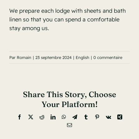
We prepare each lodge with sheets and bath
linen so that you can spend a comfortable
stay among us.
Par
Romain
|
23 septembre 2024
|
English
|
0 commentaire
Share This Story, Choose
Your Platform!
Facebook
X
Reddit
LinkedIn
WhatsApp
Telegram
Tumblr
Pinterest
Vk
Xing
Email