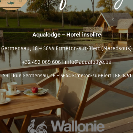
Aqualodge – Hotel insolite
Germensau, 16 – 5644 Ermeton-sur-Biert (Maredsous)
+32 492 069 606 | info@aqualodge.be
SRL, Rue Germensau, 16 – 5644 Ermeton-sur-Biert | BE 0451