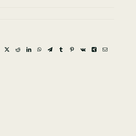
Facebook
X
Reddit
LinkedIn
WhatsApp
Telegram
Tumblr
Pinterest
Vk
Xing
Email