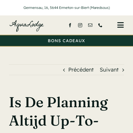
Passer
Germensau, 16, 5644 Ermeton-sur-Biert (Maredsous)
au
contenu
Togg
Navi
BONS CADEAUX
Accueil
Nos lodge
Précédent
Suivant
Services
Activités
Is De Planning
Tarifs
Altijd Up-To-
A propos