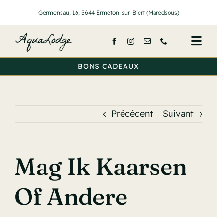
Passer
Germensau, 16, 5644 Ermeton-sur-Biert (Maredsous)
au
contenu
Togg
Navi
BONS CADEAUX
Accueil
Nos lodge
Précédent
Suivant
Services
Activités
Mag Ik Kaarsen
Tarifs
Of Andere
A propos