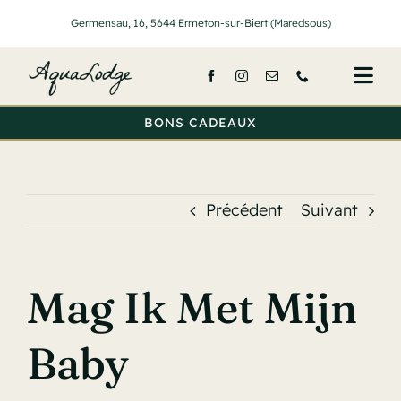
Passer
Germensau, 16, 5644 Ermeton-sur-Biert (Maredsous)
au
contenu
Togg
Navi
BONS CADEAUX
Accueil
Nos lodge
Précédent
Suivant
Services
Activités
Mag Ik Met Mijn
Tarifs
Baby
A propos