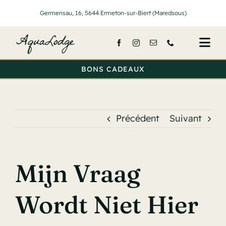
Passer
Germensau, 16, 5644 Ermeton-sur-Biert (Maredsous)
au
contenu
Togg
Navi
BONS CADEAUX
Accueil
Nos lodge
Précédent
Suivant
Services
Activités
Mijn Vraag
Tarifs
Wordt Niet Hier
A propos