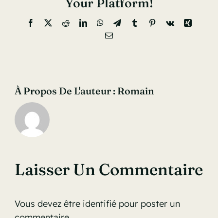
Your Platform!
Facebook
X
Reddit
LinkedIn
WhatsApp
Telegram
Tumblr
Pinterest
Vk
Xing
Email
À Propos De L'auteur :
Romain
Laisser Un Commentaire
Vous devez être
identifié
pour poster un
commentaire.