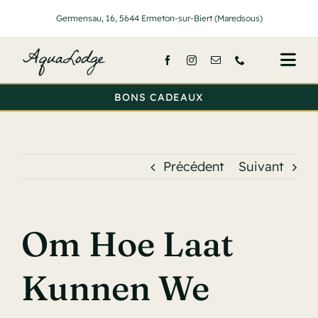
Passer
Germensau, 16, 5644 Ermeton-sur-Biert (Maredsous)
au
contenu
Togg
Navi
BONS CADEAUX
Accueil
Nos lodge
Précédent
Suivant
Services
Activités
Om Hoe Laat
Tarifs
Kunnen We
A propos