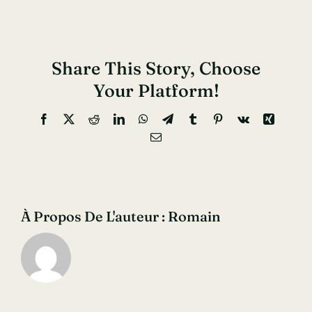
Share This Story, Choose
Your Platform!
Facebook
X
Reddit
LinkedIn
WhatsApp
Telegram
Tumblr
Pinterest
Vk
Xing
Email
À Propos De L'auteur :
Romain