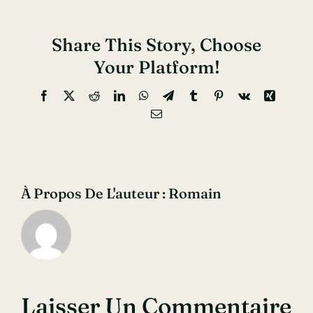
Share This Story, Choose
Your Platform!
Facebook
X
Reddit
LinkedIn
WhatsApp
Telegram
Tumblr
Pinterest
Vk
Xing
Email
À Propos De L'auteur :
Romain
Laisser Un Commentaire