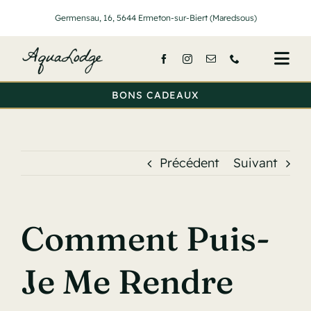
Passer
Germensau, 16, 5644 Ermeton-sur-Biert (Maredsous)
au
contenu
Togg
Navi
BONS CADEAUX
Accueil
Nos lodge
Précédent
Suivant
Services
Activités
Comment Puis-
Tarifs
Je Me Rendre
A propos