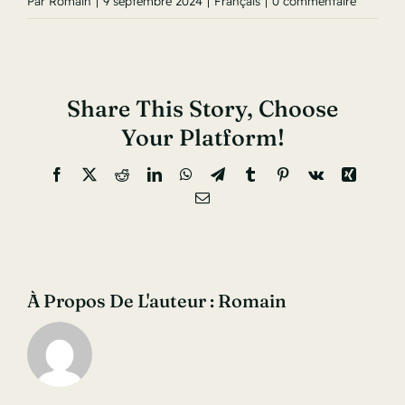
Par
Romain
|
9 septembre 2024
|
Français
|
0 commentaire
Share This Story, Choose
Your Platform!
Facebook
X
Reddit
LinkedIn
WhatsApp
Telegram
Tumblr
Pinterest
Vk
Xing
Email
À Propos De L'auteur :
Romain